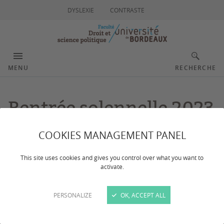
DYSLEXIE
CONTRASTE
MENU
RECHERCHE
Rentrée solennelle 2023
COOKIES MANAGEMENT PANEL
Dernière mise à jour :
le 22/10/2024
This site uses cookies and gives you control over what you want to
activate.
La Faculté de droit et science politique a renoué cette année
et à l'occasion de sa 150e rentrée, avec la tradition de la
PERSONALIZE
OK, ACCEPT ALL
Rentrée solennelle. Pour la première fois, l'événement était
marqué par une nouveauté : le jumelage de la rentrée
solennelle de la Faculté avec celle de l'École doctorale Droit.