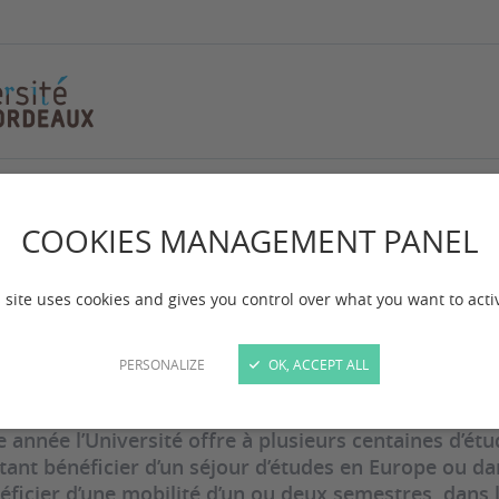
ternational
COOKIES MANAGEMENT PANEL
 site uses cookies and gives you control over what you want to acti
 mise à jour :
le 08/10/2024
PERSONALIZE
OK, ACCEPT ALL
 année l’Université offre à plusieurs centaines d’ét
tant bénéficier d’un séjour d’études en Europe ou d
éficier d’une mobilité d’un ou deux semestres, dans