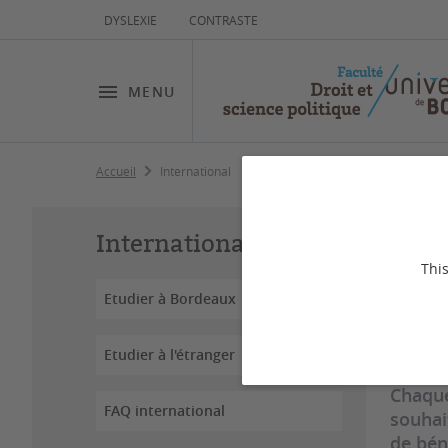
DYSLEXIE
CONTRASTE
MENU
Accueil
International
In
International
This
Etudier à Bordeaux
Dernière
Etudier à l'étranger
Chaque
FAQ international
souhai
de bén