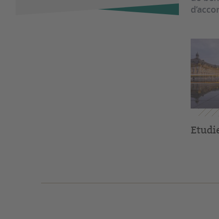
d’acco
Etudi