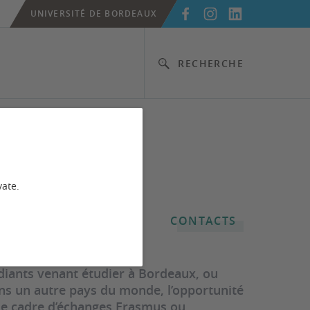
UNIVERSITÉ DE BORDEAUX
RECHERCHE
vate.
CONTACTS
udiants venant étudier à Bordeaux, ou
ans un autre pays du monde, l’opportunité
 le cadre d’échanges Erasmus ou