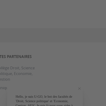
ITES PARTENAIRES
llège Droit, Science
litique, Economie,
estion
inique du droit
Hello, je suis U-GO, le bot des facultés de
Votre question conce
'Droit, Science politique' et 'Economie,
Gestion, AES'. Je suis là pour vous aider à