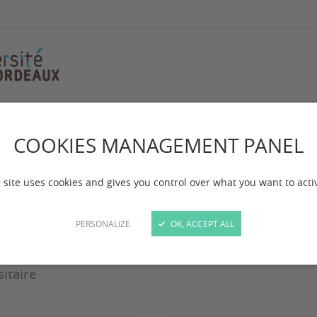
COOKIES MANAGEMENT PANEL
ages
 site uses cookies and gives you control over what you want to acti
 mise à jour :
le 13/05/2024
PERSONALIZE
OK, ACCEPT ALL
vez toutes les informations relatives aux stages dan
sitaire