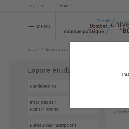
DYSLEXIE
CONTRASTE
MENU
Accueil
Espace étudiant
Stages
St
Espace étudiant
This
Candidatures
Dernière
Inscriptions /
Retrou
Réinscriptions
univer
Bureau des inscriptions