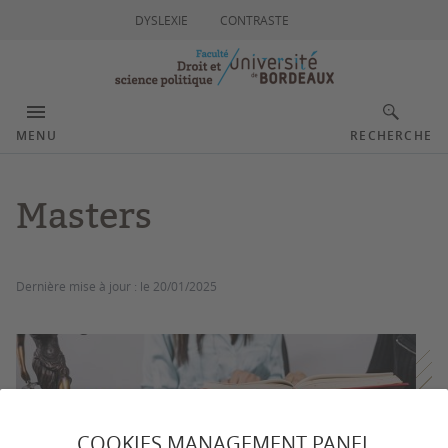
DYSLEXIE
CONTRASTE
MENU
RECHERCHE
Masters
Dernière mise à jour :
le 20/01/2025
COOKIES MANAGEMENT PANEL