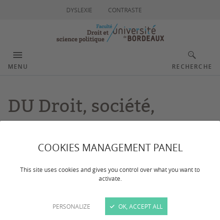
DYSLEXIE
CONTRASTE
MENU
RECHERCHE
DU Droit, société,
religion
COOKIES MANAGEMENT PANEL
Dernière mise à jour :
le 30/06/2026
This site uses cookies and gives you control over what you want to
activate.
Accessible aux professionnels ainsi qu'aux étudiants
PERSONALIZE
OK, ACCEPT ALL