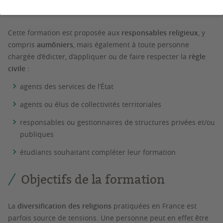
Publics concernés
Cette formation est proposée aux
responsables religieux
, y
compris
aumôniers
, mais également à toute personne
chargée d’édicter, d’appliquer ou de faire respecter la
règle
civile
:
agents des services de l’État
agents ou élus de collectivités territoriales
responsables ou gestionnaires de structures privées et/ou
publiques
étudiants souhaitant compléter leur formation
Objectifs de la formation
La
diversification des religions
pratiquées en France est
parfois source de tensions. Une personne peut en effet être