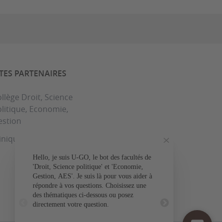
ITES PARTENAIRES
llège Droit, Science
litique, Economie,
estion
inique du droit
Hello, je suis U-GO, le bot des facultés de
Votre question conce
'Droit, Science politique' et 'Economie,
Gestion, AES'. Je suis là pour vous aider à
L'admissio
répondre à vos questions. Choisissez une
des thématiques ci-dessous ou posez
L'inscr
directement votre question.
Les do