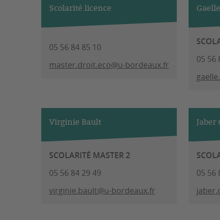
Scolarité licence
Gaelle
SCOLA
05 56 84 85 10
05 56 
master.droit.eco@u-bordeaux.fr
gaelle
Virginie Bault
Jaber 
SCOLARITÉ MASTER 2
SCOLA
05 56 84 29 49
05 56 
virginie.bault@u-bordeaux.fr
jaber.