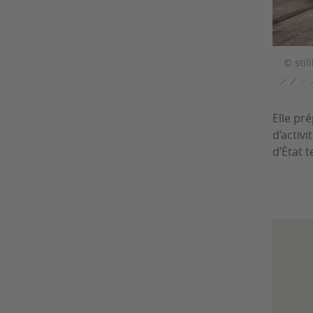
© stil
Elle pr
d’activ
d’État t