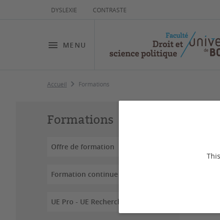
DYSLEXIE
CONTRASTE
MENU
Accueil
Formations
Fo
Formations
Offre de formation
This
Dernière
Formation continue
La fac
UE Pro - UE Recherche
équipe