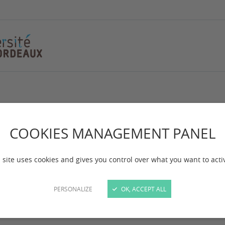
rmations
COOKIES MANAGEMENT PANEL
 site uses cookies and gives you control over what you want to acti
 mise à jour :
le 27/01/2025
PERSONALIZE
OK, ACCEPT ALL
ulté de droit et science politique prépare aux diplôm
s d’enseignants-chercheurs renommés.