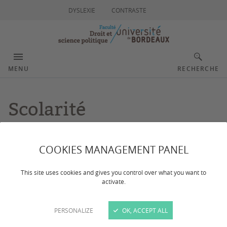
DYSLEXIE
CONTRASTE
MENU
RECHERCHE
Scolarité
Dernière mise à jour :
le 25/03/2026
COOKIES MANAGEMENT PANEL
This site uses cookies and gives you control over what you want to
Inscription pédagogique, examens, emplois du
activate.
temps... La scolarité gère toutes les étapes liées
précisément à votre cursus dans votre année d'études
PERSONALIZE
OK, ACCEPT ALL