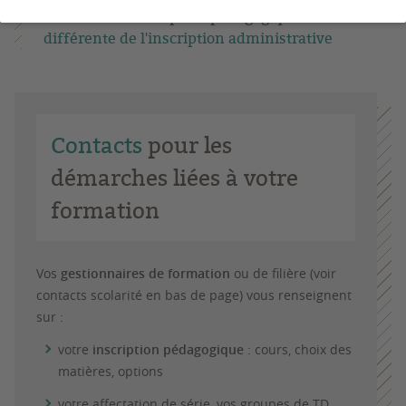
A SAVOIR : l'inscription pédagogique est
différente de l'inscription administrative
Contacts
pour les
démarches liées à votre
formation
Vos
gestionnaires de formation
ou de filière (voir
contacts scolarité en bas de page) vous renseignent
sur :
votre
inscription pédagogique
: cours, choix des
matières, options
votre affectation de série, vos groupes de TD