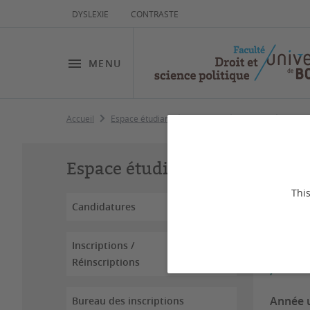
DYSLEXIE
CONTRASTE
MENU
Accueil
Espace étudiant
Examens
Licence
Consu
Co
Espace étudiant
This
Candidatures
Dernière
Inscriptions /
D
Réinscriptions
Année u
Bureau des inscriptions