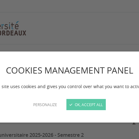
ltation des copies
nsultation des copi
COOKIES MANAGEMENT PANEL
 site uses cookies and gives you control over what you want to acti
 mise à jour :
le 11/06/2026
PERSONALIZE
OK, ACCEPT ALL
ates de consultation des co
niversitaire 2025-2026 - Semestre 2