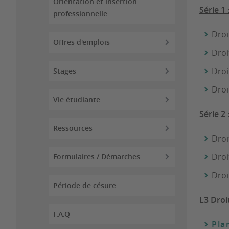
Orientation et insertion
Série 1 
professionnelle
Droi
Offres d'emplois
Droit
Droi
Stages
Droi
Vie étudiante
Série 2 
Ressources
Droi
Droi
Formulaires / Démarches
Droi
Période de césure
L3 Droi
F.A.Q
Pla