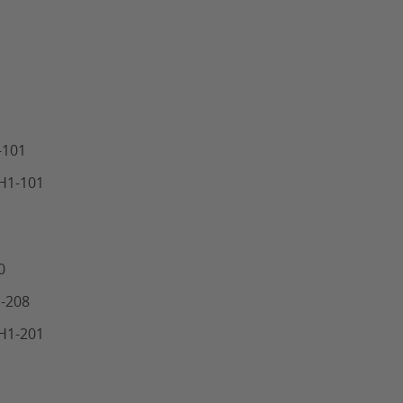
-101
 H1-101
0
1-208
 H1-201