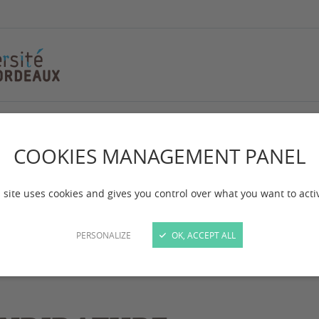
t autres diplômes
épas, DU et autres 
COOKIES MANAGEMENT PANEL
 site uses cookies and gives you control over what you want to acti
PERSONALIZE
OK, ACCEPT ALL
té en Droit - Certificat - Diplômes universitaires - 