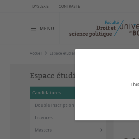
DYSLEXIE
CONTRASTE
MENU
Accueil
Espace étudiant
Candidatures
Prépas, DU e
Pr
Espace étudiant
This
Candidatures
Double inscription CPGE
Capaci
Licences
Masters