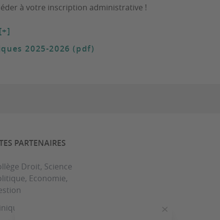
éder à votre inscription administrative !
[+]
fiques 2025-2026 (pdf)
ITES PARTENAIRES
llège Droit, Science
litique, Economie,
estion
inique du droit