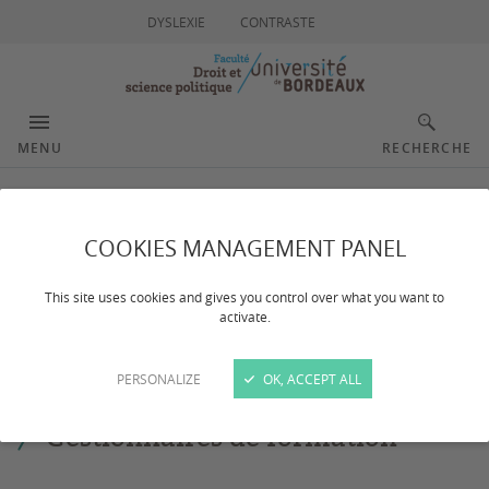
DYSLEXIE
CONTRASTE
MENU
RECHERCHE
Contacts Bureau Master
COOKIES MANAGEMENT PANEL
This site uses cookies and gives you control over what you want to
Dernière mise à jour :
le 06/07/2026
activate.
Responsable du bureau Master
:
Claudine Garcia
.
PERSONALIZE
OK, ACCEPT ALL
Gestionnaires de formation