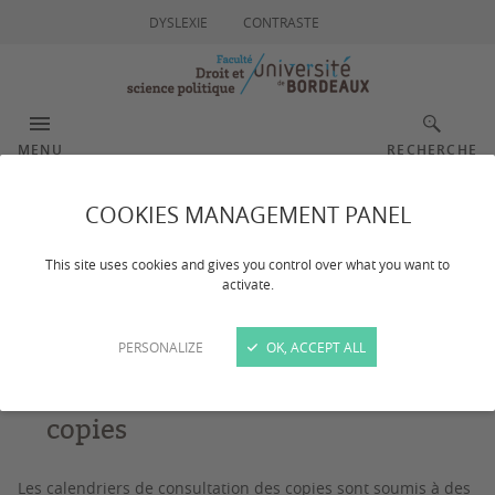
DYSLEXIE
CONTRASTE
MENU
RECHERCHE
COOKIES MANAGEMENT PANEL
Consultation des copies
This site uses cookies and gives you control over what you want to
activate.
Dernière mise à jour :
le 05/06/2026
PERSONALIZE
OK, ACCEPT ALL
Calendrier de consultation des
copies
Les calendriers de consultation des copies sont soumis à des