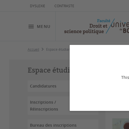
DYSLEXIE
CONTRASTE
MENU
Accueil
Espace étudiant
Es
Espace étudiant
This
Candidatures
Inscriptions /
Réinscriptions
Bureau des inscriptions