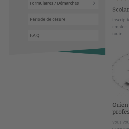
Formulaires / Démarches
Scolar
Période de césure
Inscript
emplois 
toute...
F.A.Q
Orient
profe
Vous vou
votre pa