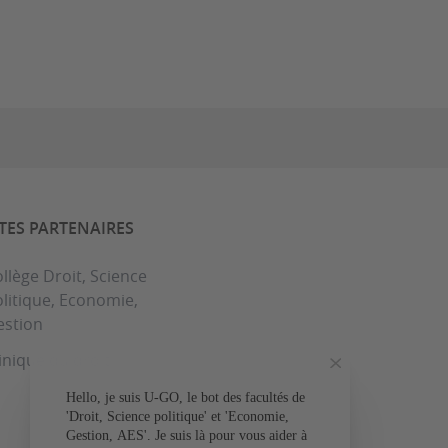
ITES PARTENAIRES
llège Droit, Science
litique, Economie,
estion
inique du droit
Hello, je suis U-GO, le bot des facultés de
Votre question conce
'Droit, Science politique' et 'Economie,
Gestion, AES'. Je suis là pour vous aider à
L'admissio