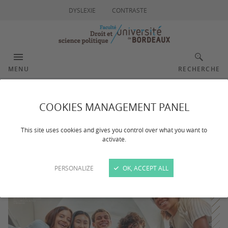
DYSLEXIE
CONTRASTE
MENU
RECHERCHE
Start'U > Droit devant
COOKIES MANAGEMENT PANEL
This site uses cookies and gives you control over what you want to
activate.
Dernière mise à jour :
le 19/06/2025
PERSONALIZE
OK, ACCEPT ALL