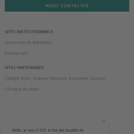
NOUS CONTACTER
SITES INSTITUTIONNELS
Université de Bordeaux
Entreprises
SITES PARTENAIRES
Collège Droit, Science Politique, Economie, Gestion
Clinique du droit
PLAN DU SITE
MENTIONS LÉGALES
Hello, je suis U-GO, le bot des facultés de
Votre question conc