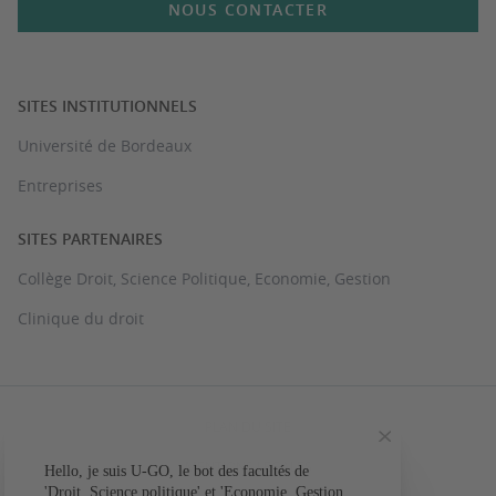
NOUS CONTACTER
SITES INSTITUTIONNELS
Université de Bordeaux
Entreprises
SITES PARTENAIRES
Collège Droit, Science Politique, Economie, Gestion
Clinique du droit
PLAN DU SITE
MENTIONS LÉGALES
Hello, je suis U-GO, le bot des facultés de
Votre question conc
'Droit, Science politique' et 'Economie, Gestion,