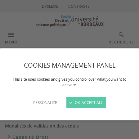
DYSLEXIE
CONTRASTE
MENU
RECHERCHE
Licence Pro - Capacité
COOKIES MANAGEMENT PANEL
This site uses cookies and gives you control over what you want to
activate.
Dernière mise à jour :
le 05/06/2026
PERSONALIZE
OK, ACCEPT ALL
Réglementation des examens
Modalités de validation des acquis
Capacité Droit