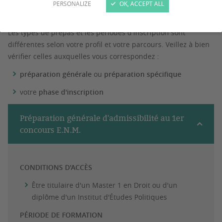
Nos prépas vous permettent de vous donner les meilleures
PERSONALIZE
OK, ACCEPT ALL
chances de réussite pour intégrer l'ENM.
Les types de prépas et les périodes d'inscription sont
différentes selon votre profil et votre parcours. Veillez à bien
vérifier celles auxquelles vous correspondez :
préparation générale
ou
préparation spécifique
votre
phase d'inscription
Préparation générale d'admissibilité au 1er
concours E.N.M.
CONDITIONS D'ACCÈS
Être titulaire d'un Master 1 en Droit ou d'un
diplôme d'un Institut d'Études Politiques
PÉRIODE DE FORMATION