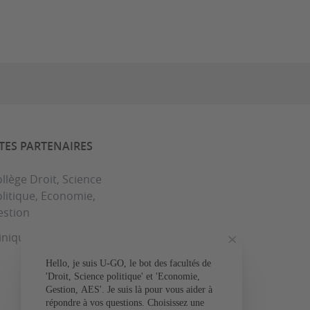
ITES PARTENAIRES
llège Droit, Science
litique, Economie,
estion
inique du droit
Hello, je suis U-GO, le bot des facultés de
Votre question conce
'Droit, Science politique' et 'Economie,
Gestion, AES'. Je suis là pour vous aider à
L'admissio
répondre à vos questions. Choisissez une