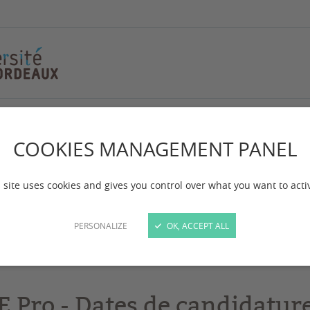
erche
COOKIES MANAGEMENT PANEL
 Pro/ Recherche
 site uses cookies and gives you control over what you want to acti
 mise à jour :
le 03/04/2026
PERSONALIZE
OK, ACCEPT ALL
d'inscriptions aux UE Pro/recherche
E Pro - Dates de candidatur