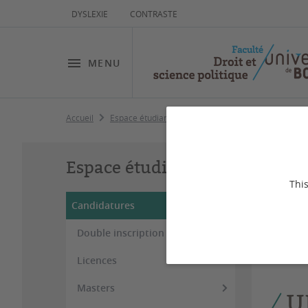
DYSLEXIE
CONTRASTE
MENU
Accueil
Espace étudiant
Candidatures
UE Pro/ Rech
UE
Espace étudiant
This
Candidatures
Dernière
Double inscription CPGE
Dates 
Licences
Masters
U