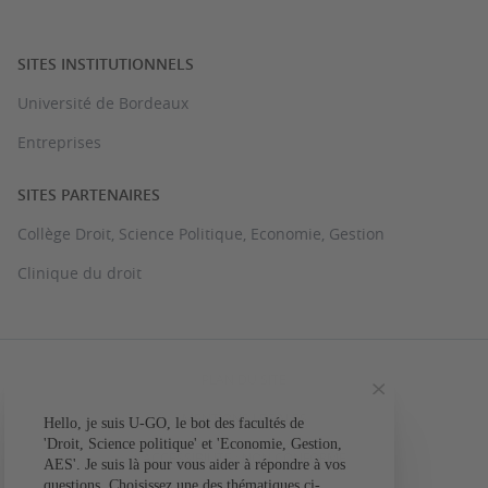
SITES INSTITUTIONNELS
Université de Bordeaux
Entreprises
SITES PARTENAIRES
Collège Droit, Science Politique, Economie, Gestion
Clinique du droit
PLAN DU SITE
MENTIONS LÉGALES
Hello, je suis U-GO, le bot des facultés de
Votre question conc
'Droit, Science politique' et 'Economie, Gestion,
ACCESSIBILITÉ : NON CONFORME
AES'. Je suis là pour vous aider à répondre à vos
L'a
questions. Choisissez une des thématiques ci-