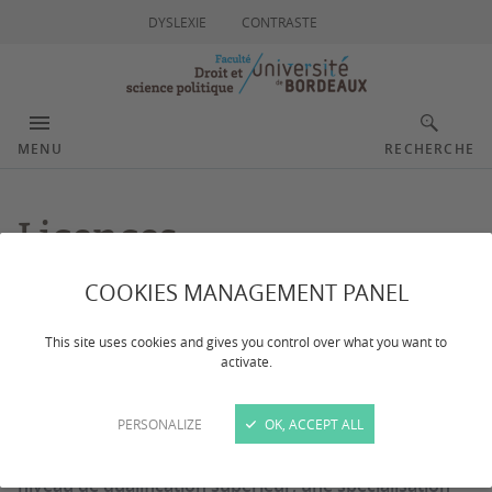
DYSLEXIE
CONTRASTE
MENU
RECHERCHE
Licences
professionnelles
COOKIES MANAGEMENT PANEL
This site uses cookies and gives you control over what you want to
activate.
Dernière mise à jour :
le 07/05/2026
PERSONALIZE
OK, ACCEPT ALL
Les licences professionnelles s’adressent à des
titulaires d'un bac + 2 qui souhaitent acquérir un
niveau de qualification supérieur, une spécialisation