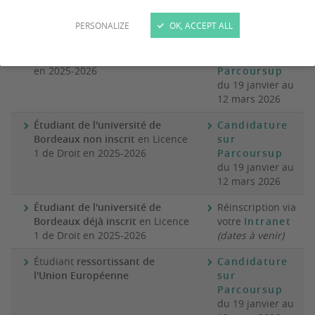
Les modalités de candidatures diffèrent selon votre profil :
PERSONALIZE
OK, ACCEPT ALL
Bachelier
2026 ou étudiant non
Candidature
inscrit à l’université de Bordeaux
sur
en 2025-2026
Parcoursup
du 19 janvier au
12 mars 2026
Étudiant de l'université de
Candidature
Bordeaux non inscrit
en Licence
sur
1 de Droit en 2025-2026
Parcoursup
du 19 janvier au
12 mars 2026
Étudiant de l'université de
Réinscription via
Bordeaux déjà inscrit
en Licence
votre
Intranet
1 de Droit en 2025-2026
(dates à venir)
Étudiant
ressortissant de
Candidature
l'Union Européenne
sur
Parcoursup
du 19 janvier au