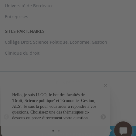
Université de Bordeaux
Entreprises
SITES PARTENAIRES
Collège Droit, Science Politique, Economie, Gestion
Clinique du droit
PLAN DU SITE
MENTIONS LÉGALES
Hello, je suis U-GO, le bot des facultés de
Votre question conc
'Droit, Science politique' et 'Economie, Gestion,
ACCESSIBILITÉ : NON CONFORME
AES'. Je suis là pour vous aider à répondre à vos
L'a
questions. Choisissez une des thématiques ci-
GESTION DES COOKIES
dessous ou posez directement votre question.
UNIVERSITÉ DE BORDEAUX