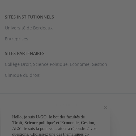
SITES INSTITUTIONNELS
Université de Bordeaux
Entreprises
SITES PARTENAIRES
Collège Droit, Science Politique, Economie, Gestion
Clinique du droit
PLAN DU SITE
MENTIONS LÉGALES
Hello, je suis U-GO, le bot des facultés de
Votre question conc
'Droit, Science politique' et 'Economie, Gestion,
ACCESSIBILITÉ : NON CONFORME
AES'. Je suis là pour vous aider à répondre à vos
L'a
questions. Choisissez une des thématiques ci-