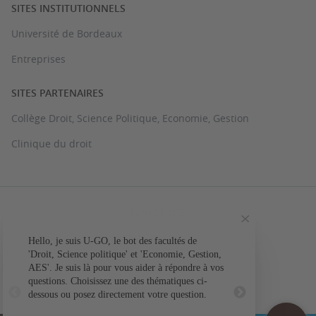
SITES INSTITUTIONNELS
Université de Bordeaux
Entreprises
SITES PARTENAIRES
Collège Droit, Science Politique, Economie, Gestion
Clinique du droit
PLAN DU SITE
MENTIONS LÉGALES
Hello, je suis U-GO, le bot des facultés de
Votre question conc
'Droit, Science politique' et 'Economie, Gestion,
ACCESSIBILITÉ : NON CONFORME
AES'. Je suis là pour vous aider à répondre à vos
L'a
questions. Choisissez une des thématiques ci-
GESTION DES COOKIES
dessous ou posez directement votre question.