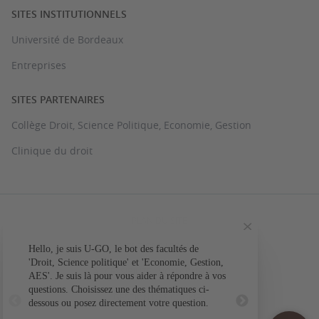
SITES INSTITUTIONNELS
Université de Bordeaux
Entreprises
SITES PARTENAIRES
Collège Droit, Science Politique, Economie, Gestion
Clinique du droit
PLAN DU SITE
MENTIONS LÉGALES
Hello, je suis U-GO, le bot des facultés de
Votre question conc
'Droit, Science politique' et 'Economie, Gestion,
ACCESSIBILITÉ : NON CONFORME
AES'. Je suis là pour vous aider à répondre à vos
L'a
questions. Choisissez une des thématiques ci-
GESTION DES COOKIES
dessous ou posez directement votre question.