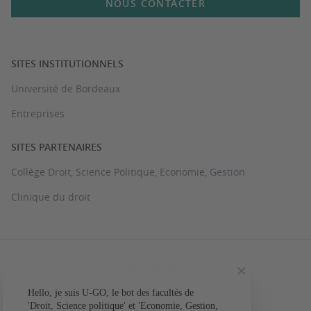
NOUS CONTACTER
SITES INSTITUTIONNELS
Université de Bordeaux
Entreprises
SITES PARTENAIRES
Collège Droit, Science Politique, Economie, Gestion
Clinique du droit
PLAN DU SITE
MENTIONS LÉGALES
Hello, je suis U-GO, le bot des facultés de
Votre question conc
'Droit, Science politique' et 'Economie, Gestion,