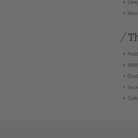
L’en
Nouv
T
Poli
Méth
Étud
Soci
Cult