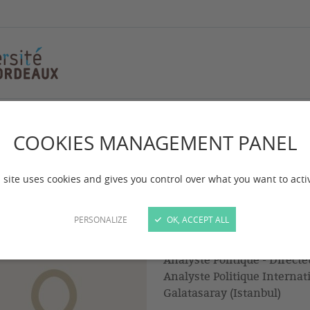
colas
COOKIES MANAGEMENT PANEL
nceau Nicolas
 site uses cookies and gives you control over what you want to acti
PERSONALIZE
OK, ACCEPT ALL
Maître de conférences HDR 
Mention Science Politique -
Analyste Politique - Direct
Analyste Politique Internat
Galatasaray (Istanbul)