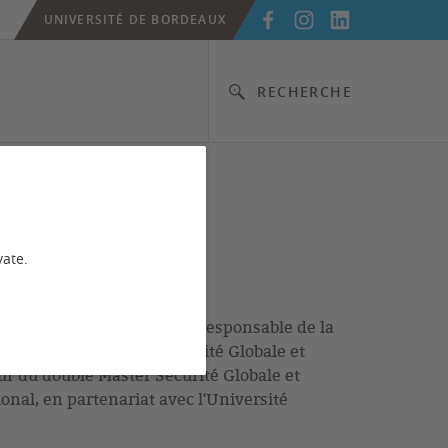
UNIVERSITÉ DE BORDEAUX
RECHERCHE
vate.
en science politique - Co-responsable de la
 Directeur du Master Sécurité Globale et
eur du double Master Sécurité Globale et
ional, en partenariat avec l'Université