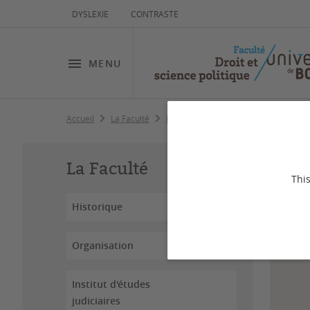
DYSLEXIE
CONTRASTE
MENU
Accueil
La Faculté
Equipe pédagogique
Monceau Ni
Mo
La Faculté
This
Historique
Organisation
Institut d'études
judiciaires