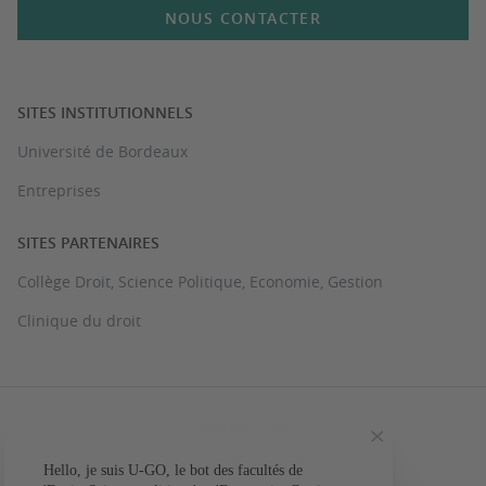
NOUS CONTACTER
SITES INSTITUTIONNELS
Université de Bordeaux
Entreprises
SITES PARTENAIRES
Collège Droit, Science Politique, Economie, Gestion
Clinique du droit
PLAN DU SITE
MENTIONS LÉGALES
Hello, je suis U-GO, le bot des facultés de
Votre question conc