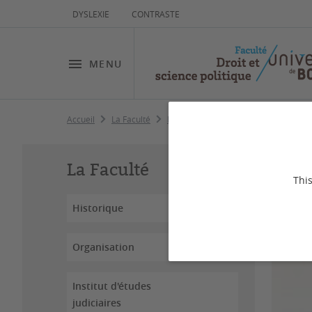
DYSLEXIE
CONTRASTE
MENU
Accueil
La Faculté
Equipe pédagogique
Plazy Jean-M
Pl
La Faculté
This
Historique
Organisation
Institut d'études
judiciaires