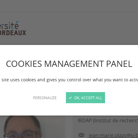
arie
COOKIES MANAGEMENT PANEL
azy Jean-Marie
 site uses cookies and gives you control over what you want to acti
PERSONALIZE
OK, ACCEPT ALL
Professeur en droit privé e
IRDAP (Institut de recherc
jean-marie.plazy@u-