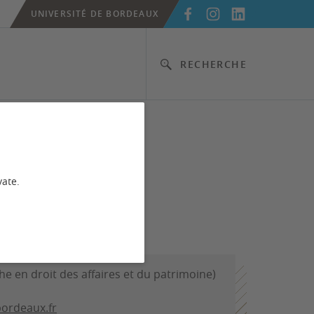
UNIVERSITÉ DE BORDEAUX
RECHERCHE
vate.
t sciences criminelles
he en droit des affaires et du patrimoine)
bordeaux.fr