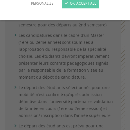
PERSONALIZE
OK, ACCEPT ALL
Pour pouvoir candidater, les étudiants doivent
être inscrits à la Faculté de Droit et Science
Politique depuis au moins un an (ou un
semestre pour des départs au 2nd semestre).
Les candidatures dans le cadre d'un Master
(1ère ou 2ème année) sont soumises à
l’approbation du responsable de la spécialité
choisie. Les étudiants devront impérativement
présenter leurs contrats pédagogiques signés
par le responsable de la formation visée au
moment du dépôt de candidature.
Le départ des étudiants sélectionnés pour une
mobilité n'est confirmé qu’après admission
définitive dans l'université partenaire, validation
de l’année en cours (1ère ou 2ème session) et
admission/ inscription dans l'année supérieure.
Le départ des étudiants est prévu pour une