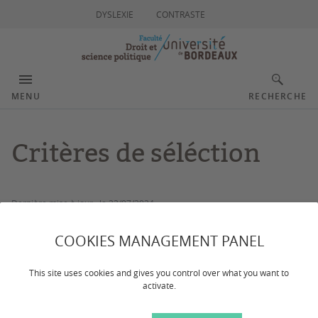
DYSLEXIE
CONTRASTE
MENU
RECHERCHE
Critères de séléction
Dernière mise à jour :
le 23/07/2024
COOKIES MANAGEMENT PANEL
Candidature
This site uses cookies and gives you control over what you want to
activate.