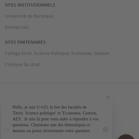
SITES INSTITUTIONNELS
Université de Bordeaux
Entreprises
SITES PARTENAIRES
Collège Droit, Science Politique, Economie, Gestion
Clinique du droit
PLAN DU SITE
MENTIONS LÉGALES
Hello, je suis U-GO, le bot des facultés de
Votre question conc
'Droit, Science politique' et 'Economie, Gestion,
ACCESSIBILITÉ : NON CONFORME
AES'. Je suis là pour vous aider à répondre à vos
L'a
questions. Choisissez une des thématiques ci-
GESTION DES COOKIES
dessous ou posez directement votre question.