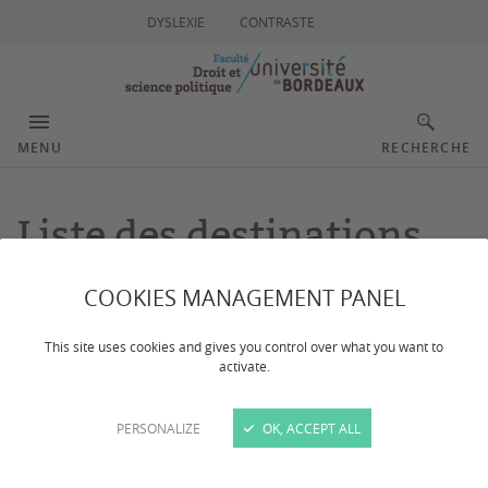
DYSLEXIE
CONTRASTE
MENU
RECHERCHE
Liste des destinations
COOKIES MANAGEMENT PANEL
Dernière mise à jour :
le 08/10/2024
This site uses cookies and gives you control over what you want to
CONTACTS
activate.
PERSONALIZE
OK, ACCEPT ALL