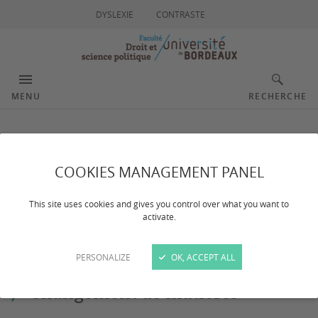
DYSLEXIE
CONTRASTE
MENU
RECHERCHE
TD
COOKIES MANAGEMENT PANEL
Dernière mise à jour :
le 06/07/2026
This site uses cookies and gives you control over what you want to
activate.
Changements, aménagements, absence...
PERSONALIZE
OK, ACCEPT ALL
Changement de matières