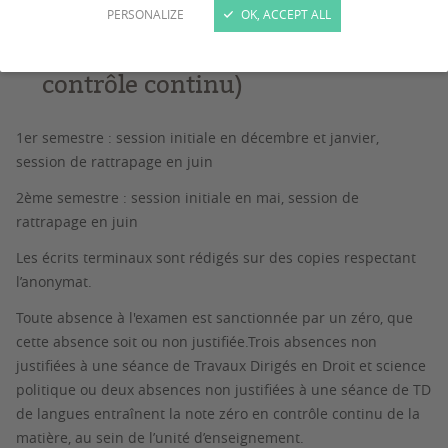
PERSONALIZE
OK, ACCEPT ALL
Périodes d’examens (hors
contrôle continu)
1er semestre : session initiale en décembre et janvier,
session de rattrapage en juin
2ème semestre : session initiale en mai, session de
rattrapage en juin
Les écrits terminaux sont rédigés sur des copies respectant
l’anonymat.
Toute absence à l'examen est sanctionnée par un zéro, que
cette absence soit ou non justifiée.Trois absences non
justifiées à une séance de Travaux Dirigés en Droit et science
politique ou deux absences non justifiées à une séance de TD
de langues entraînent la note zéro en contrôle continu de la
matière, au sein de l’unité d’enseignement.