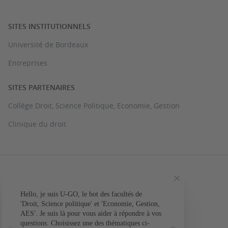
SITES INSTITUTIONNELS
Université de Bordeaux
Entreprises
SITES PARTENAIRES
Collège Droit, Science Politique, Economie, Gestion
Clinique du droit
PLAN DU SITE
MENTIONS LÉGALES
Hello, je suis U-GO, le bot des facultés de
Votre question conc
'Droit, Science politique' et 'Economie, Gestion,
ACCESSIBILITÉ : NON CONFORME
AES'. Je suis là pour vous aider à répondre à vos
L'a
questions. Choisissez une des thématiques ci-