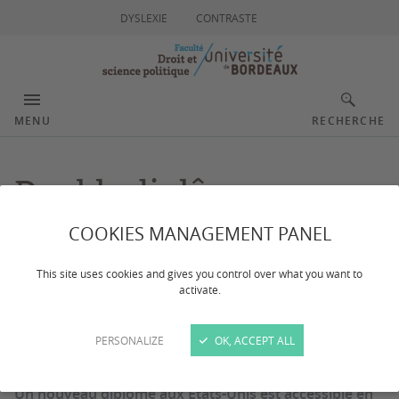
DYSLEXIE
CONTRASTE
MENU
RECHERCHE
Double diplôme avec
l'Université de
COOKIES MANAGEMENT PANEL
Cincinnati (États-Unis)
This site uses cookies and gives you control over what you want to
activate.
PERSONALIZE
OK, ACCEPT ALL
Dernière mise à jour :
le 18/10/2024
Un nouveau diplôme aux États-Unis est accessible en