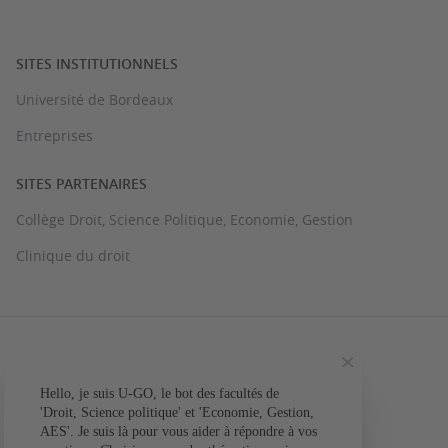
SITES INSTITUTIONNELS
Université de Bordeaux
Entreprises
SITES PARTENAIRES
Collège Droit, Science Politique, Economie, Gestion
Clinique du droit
PLAN DU SITE
MENTIONS LÉGALES
Hello, je suis U-GO, le bot des facultés de
Votre question conc
'Droit, Science politique' et 'Economie, Gestion,
ACCESSIBILITÉ : NON CONFORME
AES'. Je suis là pour vous aider à répondre à vos
L'a