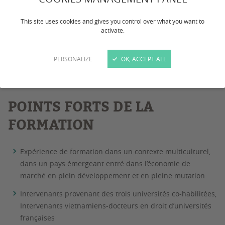
Vietnam)
This site uses cookies and gives you control over what you want to
activate.
Dernière mise à jour :
le 30/03/2026
PERSONALIZE
OK, ACCEPT ALL
CONTACTS
POINTS FORTS DE LA
FORMATION
Expérience de formation dans un contexte multiculturel,
dans un pays émergeant entré dans l’économie de
marché en plein développement et en pleine mutation
Intervenants provenant des trois universités co-habilitées,
Intervenants vietnamiens-docteurs en droit d’universités
françaises