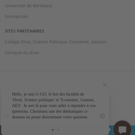
Université de Bordeaux
Entreprises
SITES PARTENAIRES
Collège Droit, Science Politique, Economie, Gestion
Clinique du droit
PLAN DU SITE
MENTIONS LÉGALES
Hello, je suis U-GO, le bot des facultés de
Votre question conc
'Droit, Science politique' et 'Economie, Gestion,
ACCESSIBILITÉ : NON CONFORME
AES'. Je suis là pour vous aider à répondre à vos
L'a
questions. Choisissez une des thématiques ci-
GESTION DES COOKIES
dessous ou posez directement votre question.
UNIVERSITÉ DE BORDEAUX