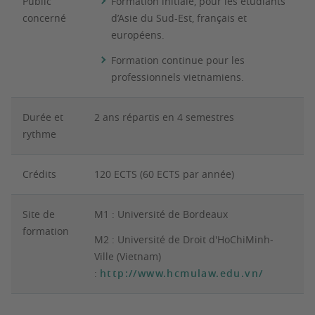
Public
Formation initiale, pour les étudiants
concerné
d’Asie du Sud-Est, français et
européens.
Formation continue pour les
professionnels vietnamiens.
Durée et
2 ans répartis en 4 semestres
rythme
Crédits
120 ECTS (60 ECTS par année)
Site de
M1 : Université de Bordeaux
formation
M2 : Université de Droit d'HoChiMinh-
Ville (Vietnam)
:
http://www.hcmulaw.edu.vn/