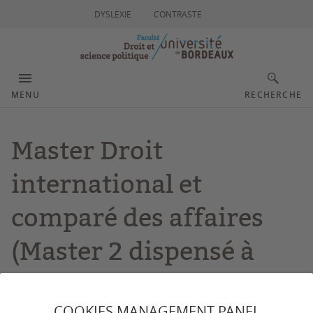
DYSLEXIE
CONTRASTE
MENU
RECHERCHE
Master Droit
international et
comparé des affaires
(Master 2 dispensé à
Hôchiminville -
COOKIES MANAGEMENT PANEL