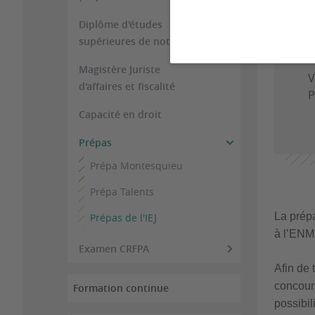
Diplôme d'études
supérieures de notariat
Magistère Juriste
V
d'affaires et fiscalité
P
Capacité en droit
Prépas
Prépa Montesquieu
Prépa Talents
La prépa
Prépas de l'IEJ
à l’ENM
Examen CRFPA
Afin de 
concours
Formation continue
possibil