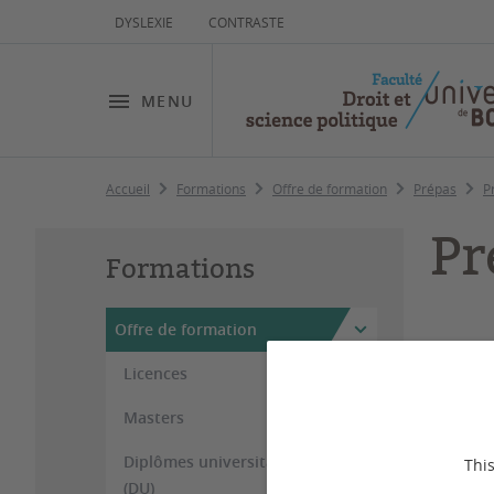
DYSLEXIE
CONTRASTE
MENU
Accueil
Formations
Offre de formation
Prépas
P
Pr
Formations
Offre de formation
Dernière
Licences
Masters
Diplômes universitaires
This
(DU)