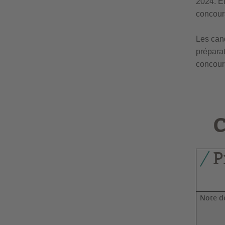
2024. E
concour
Les cand
préparat
concour
P
Note d