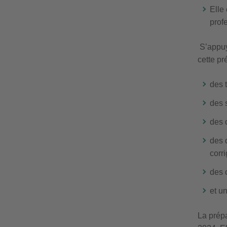
Elle
prof
S’appuy
cette pr
des 
des 
des 
des 
corri
des 
et un
La prép