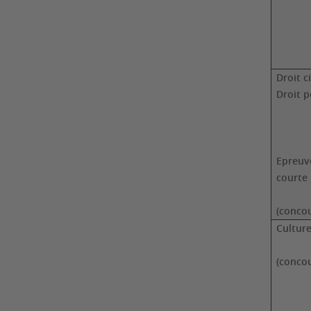
Droit c
Droit p
Epreuv
courte
(concou
Cultur
(concou