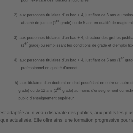
pour l’exercice des fonctions judiciaires
2)
aux personnes titulaires d’un bac + 4, justifiant de 3 ans au moins
er
attaché de justice (1
grade) ou de 5 ans en qualité de magistrat 
3)
aux personnes titulaires d’un bac + 4, directeur des greffes justif
er
(1
grade) ou remplissant les conditions de grade et d’emploi fix
er
4)
aux personnes titulaires d’un bac + 4, justifiant de 5 ans (1
grade
professionnel en qualité d’avocat
5) aux titulaires d’un doctorat en droit possédant en outre un autre d
nd
grade) ou de 12 ans (2
grade) au moins d’enseignement ou reche
public d’enseignement supérieur
 est adaptée au niveau disparate des publics, aux profils les plu
dique actualisée. Elle offre ainsi une formation progressive pou
.