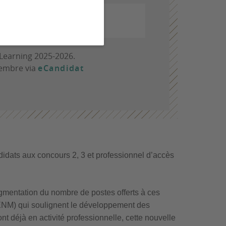
Learning 2025-2026.
tembre via
eCandidat
didats aux concours 2, 3 et professionnel d’accès
ugmentation du nombre de postes offerts à ces
 (ENM) qui soulignent le développement des
nt déjà en activité professionnelle, cette nouvelle