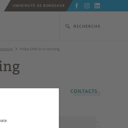
UNIVERSITÉ DE BORDEAUX
RECHERCHE
strature
Prépa ENM en e-learning
ing
CONTACTS
vate.