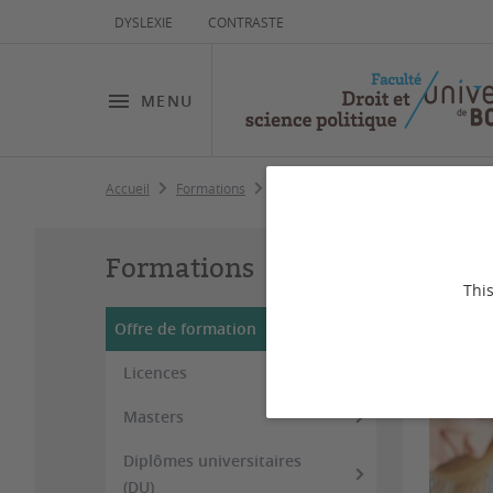
DYSLEXIE
CONTRASTE
MENU
Accueil
Formations
Offre de formation
Of
Formations
This
Offre de formation
Dernière
Licences
Masters
Diplômes universitaires
(DU)