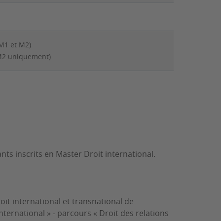
M1 et M2)
(M2 uniquement)
n
ts inscrits en Master Droit international.
oit international et transnational de
nternational » - parcours « Droit des relations