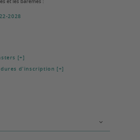
es et les barèmes :
022-2028
sters [+]
dures d'inscription [+]