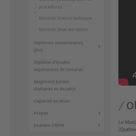
procédures
Mention Science politique
Mention Droit européen
Diplômes universitaires
(DU)
Diplôme d'études
supérieures de notariat
Magistère Juriste
d'affaires et fiscalité
Capacité en droit
O
Prépas
Le Mas
Examen CRFPA
(Québec