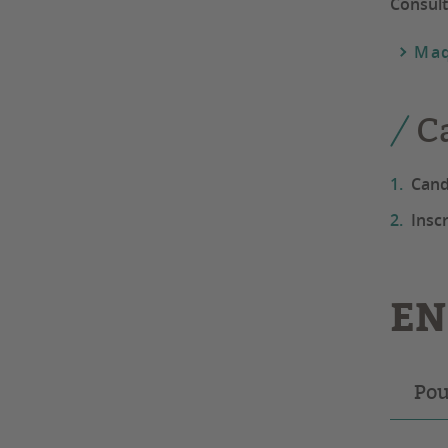
Consult
Maq
C
Cand
Insc
EN
Pou