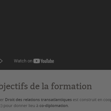
bjectifs de la formation
ter
Droit des relations transatlantiques
est construit en coop
) pour donner lieu à
co-diplomation
.