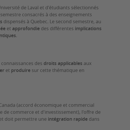
niversité de Laval et d'étudiants sélectionnés
er semestre consacrés à des enseignements
es
dispensés à Quebec. Le second semestre, au
sée
et
approfondie
des différentes
implications
ntiques
.
 de connaissances des
droits applicables
aux
er
et
produire
sur cette thématique en
-Canada (accord économique et commercial
e de commerce et d'investissement), l'offre de
 et doit permettre une
intégration rapide
dans