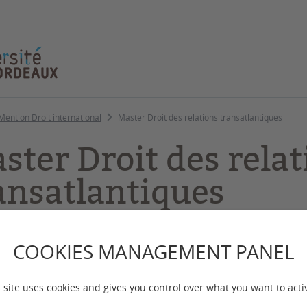
Mention Droit international
Master Droit des relations transatlantiques
ster Droit des relat
ansatlantiques
COOKIES MANAGEMENT PANEL
 mise à jour :
le 10/07/2026
 site uses cookies and gives you control over what you want to acti