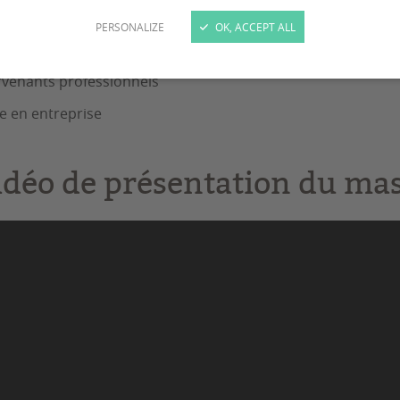
INTS FORTS DE LA FO
PERSONALIZE
OK, ACCEPT ALL
rvenants professionnels
e en entreprise
idéo de présentation du ma