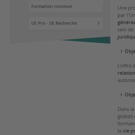
Formation continue
Une pro
par l'U
généra
UE Pro - UE Recherche
sein de
juridiq
Obje
L'offre
relatio
autono
Obje
Dans la
global)
formati
la
vie p