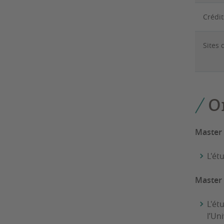
Crédit
Sites
O
Master
L'ét
Master
L'ét
l’Un