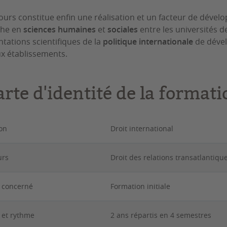
ours constitue enfin une réalisation et un facteur de déve
che en
sciences humaines
et
sociales
entre les universités d
ntations scientifiques de la
politique internationale
de dével
x établissements.
rte d'identité de la formati
on
Droit international
urs
Droit des relations transatlantiqu
c concerné
Formation initiale
 et rythme
2 ans répartis en 4 semestres