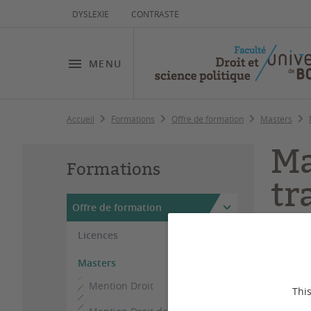
DYSLEXIE
CONTRASTE
MENU
Accueil
Formations
Offre de formation
Masters
Ma
Formations
tr
Offre de formation
Licences
Dernière
Masters
Mention Droit
This