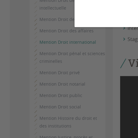
Mention Droit de la propriété
PO
intellectuelle
Mention Droit de la santé
Inte
Mention Droit des affaires
Stag
Mention Droit international
Mention Droit pénal et sciences
V
criminelles
Mention Droit privé
Mention Droit notarial
Mention Droit public
Mention Droit social
Mention Histoire du droit et
des institutions
Mention Justice, procès et