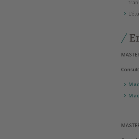
tran
L'ét
E
MASTE
Consult
Maq
Maq
MASTE