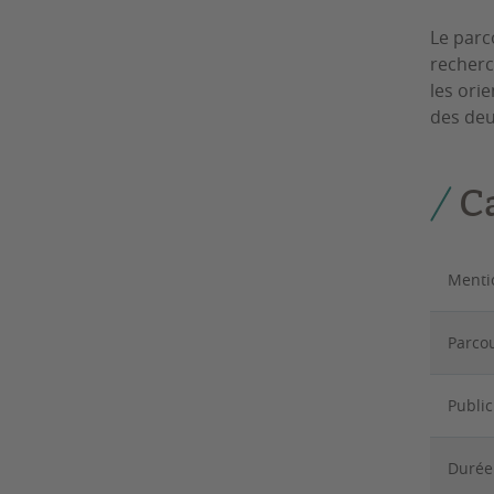
Le parc
recher
les orie
des deu
Ca
Menti
Parco
Publi
Durée